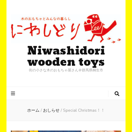
Niwashidori
wooden toys
街の小さな木のおもちゃ屋さん＠群馬県桐生市
ホーム
/
おしらせ
/
Special Christmas！！