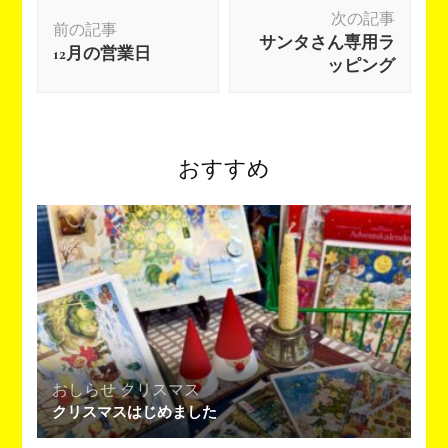
投
次の記事
稿
前の記事
サンタさん専用ラ
ナ
12月の営業日
ッピング
ビ
ゲ
ー
シ
おすすめ
ョ
ン
おしらせ
クリスマス
クリスマスはじめました