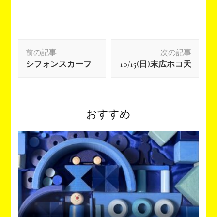
投
前の記事
次の記事
稿
シフォンスカーフ
10/15(日)末広ホコ天
ナ
ビ
ゲ
ー
おすすめ
シ
ョ
ン