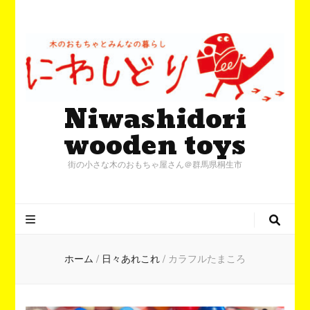
Niwashidori
wooden toys
街の小さな木のおもちゃ屋さん＠群馬県桐生市
ホーム
/
日々あれこれ
/
カラフルたまころ