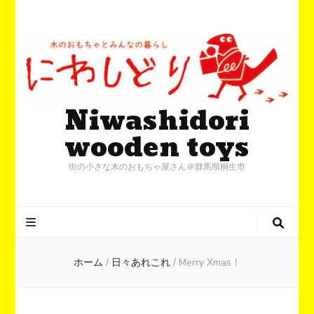
Niwashidori
wooden toys
街の小さな木のおもちゃ屋さん＠群馬県桐生市
ホーム
/
日々あれこれ
/
Merry Xmas！