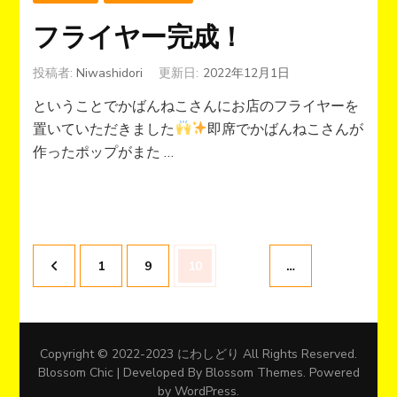
フライヤー完成！
投稿者:
Niwashidori
更新日:
2022年12月1日
ということでかばんねこさんにお店のフライヤーを
置いていただきました
即席でかばんねこさんが
作ったポップがまた …
投
固
固
固
1
9
10
…
稿
の
定
定
定
ペ
ー
ペ
ペ
ペ
Copyright © 2022-2023 にわしどり All Rights Reserved.
ジ
Blossom Chic | Developed By
Blossom Themes
. Powered
送
by
WordPress
.
ー
ー
ー